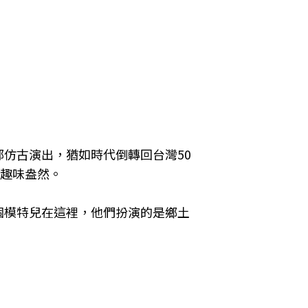
部仿古演出，猶如時代倒轉回台灣
50
趣味盎然。
個模特兒在這裡，他們扮演的是鄉土