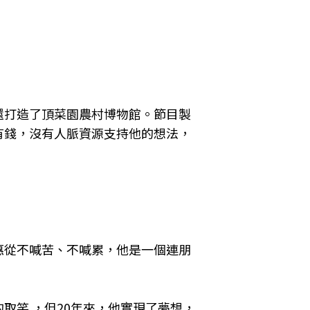
還打造了頂菜園農村博物館。節目製
有錢，沒有人脈資源支持他的想法，
惠從不喊苦、不喊累，他是一個連朋
取笑 ，但
20
年來，他實現了夢想，