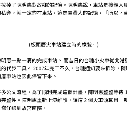
乎拔掉了陳明惠對故鄉的記憶。陳明惠說，車站是接親人
約私奔，就一定約在車站，這是臺灣人的記憶，「所以，
(板頭厝火車站建立時的樣貌。)
陳明惠一點一滴的完成車站。
而昔日的台糖小火車從北港
民的代步工具。
2007
年完工不久，台糖通知要來拆除，陳
頭厝車站也因此保留下來。
許多公
文流程，為了順利完成這個計畫，陳明惠整整等待 10
完整性。陳明惠重新上漆維護，讓這 2 個火車頭耳目一
是崙仔線到故宮南院。