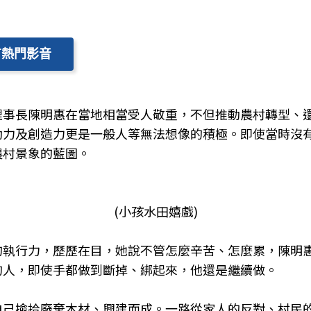
有熱門影音
理事長陳明惠在當地相當受人敬重，不但推動農村轉型、
動力及創造力更是一般人等無法想像的積極。即使當時沒
農村景象的藍圖。
(小孩水田嬉戲)
的執行
力，歷歷在目，她說不管怎麼辛苦、怎麼累，陳明
的人，即使手都做到斷掉、綁起來，他還是繼續做。
己撿拾廢棄木材、興建而成。一路從家人的反對、村民的