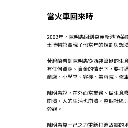
當火車回來時
2002
年，陳明惠回到嘉義新港頂菜
土博物館實現了他當年的規劃與想
黃碧蘭看到陳明惠從西裝筆挺的生
有任何資源、資金的情況下，要打造
商店、小學堂、客棧、美容院、修
陳明惠說，在外面當業務、做生意
崩潰，人的生活也崩潰，整個社區
旁觀。
陳明惠靠一己之力重新打造故鄉的