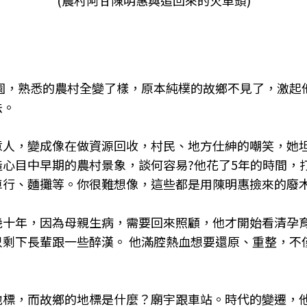
(農村阿甘陳明惠與追回來的火車頭)
園，熟悉的農村全變了樣，原本純樸的故鄉不見了，激起
法。
意人，變成像在做資源回收，村民、地方仕紳的嘲笑，她
心目中早期的農村景象，談何容易?他花了5年的時間，
車行、麵攤等。你很難想像，這些都是用陳明惠撿來的廢
幾十年，因為母親生病，需要回來照顧，他才開始看清孕
只剩下長輩跟一些醉漢。
他滿腔熱血想要還原、重整，不
地標，而故鄉的地標是什麼？廟宇跟車站。
時代的變遷，