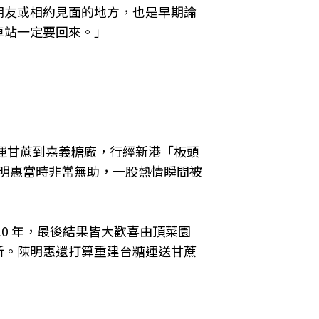
朋友或相約見面的地方，也是早期論
車站一定要回來。」
運甘蔗到嘉義糖廠，行經新港「板頭
明惠當時非常無助，一股熱情瞬間被
 年，最後結果皆大歡喜――由頂菜園
新。陳明惠還打算重建台糖運送甘蔗