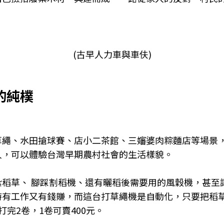
(古早人力車與車伕)
的純樸
草繩、水田搶球賽、店小二茶館、三嬸婆肉粽麵店等場景
人，可以體驗台灣早期農村社會的生活樣貌。
紮稻草、 腳踩割稻機、還有曬稻後需要用的風穀機，甚至
時有工作又有錢賺，而這台打草繩機是自動化，只要把稻
打完
2
卷，
1
卷可賣
400
元。