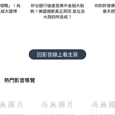
反侵略」！烏
矽谷銀行破產是美中金融大脫
你的肝健康
已成大國博
鉤？美國通膨真正原因 是左派
春天把
大政府所造成？
回影音線上看主頁
熱門影音導覽