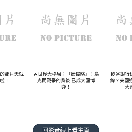
「反侵略」！烏
矽谷銀行破產是美中金融大脫
你的肝
 已成大國博
鉤？美國通膨真正原因 是左派
春
！
大政府所造成？
回影音線上看主頁