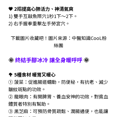
💗 2招提高心肺活力、神清氣爽
1) 雙手互敲魚際穴1秒1下～2下。
2) 右手握拳重擊左手勞宮穴。
下載圖片收藏吧
！
圖片來源
：
中醫知識CooL粉
絲團
🌞
終結手腳冰冷 讓全身暖呼呼
🌞
🥦 5種食材 暖胃又暖心
① 菠菜：促進腸道蠕動，防便秘，有抗老、減少
皺紋斑點的功效。
② 龍眼肉：有開脾胃、養血安神的功效，對貧血
體質者特別有幫助。
③ 黑芝麻：可預防骨質疏鬆、潤腸通便，也能讓