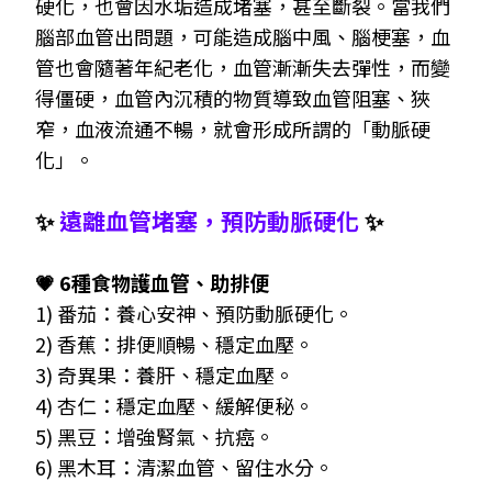
硬化，也會因水垢造成堵塞，甚至斷裂。當我們
腦部血管出問題，可能造成腦中風、腦梗塞，血
管也會隨著年紀老化，血管漸漸失去彈性，而變
得僵硬，血管內沉積的物質導致血管阻塞、狹
窄，血液流通不暢，就會形成所謂的「動脈硬
化」。
✨
遠離血管堵塞，預防動脈硬化
✨
💗 6種食物護血管、助排便
1) 番茄：養心安神、預防動脈硬化。
2) 香蕉：排便順暢、穩定血壓。
3) 奇異果：養肝、穩定血壓。
4) 杏仁：穩定血壓、緩解便秘。
5) 黑豆：增強腎氣、抗癌。
6) 黑木耳：清潔血管、留住水分。