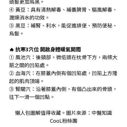
頭髮更加烏黑。
④ 黃豆：具有清熱解毒、補養脾胃、驅風解毒、
潤燥消水的功效。
⑤ 黑豆：補腎、利水，能促進排便、預防便秘、
烏髮。
🔥 抗寒3穴位 開啟身體暖氣開關
① 風池穴：後頸部，微低頭在枕骨下方，兩條大
筋之間的凹陷處。
② 血海穴：在膝蓋內側有個凹陷處，凹陷上方隆
起的肌肉頂端。
③ 腎關穴：沿著膝蓋內側，有個凸出來的骨頭，
往下一滑一個凹點。
懶人包圖解值得收藏。圖片來源
：
中醫知識
CooL粉絲團