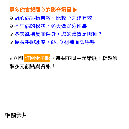
更多你會想關心的影音節目 ▶
❄️
冠心病這樣自救、比救心丸還有效
❄️
不生病的秘訣，冬天做好這件事
❄️
冬天亂補反而傷身，您的體質是哪種？
❄️
擺脫手腳冰涼，8種食材補血暖呼呼
⭐立即
訂閱電子報
，每週不同主題策展，輕鬆獲
取多元觀點與資訊！
相關影片