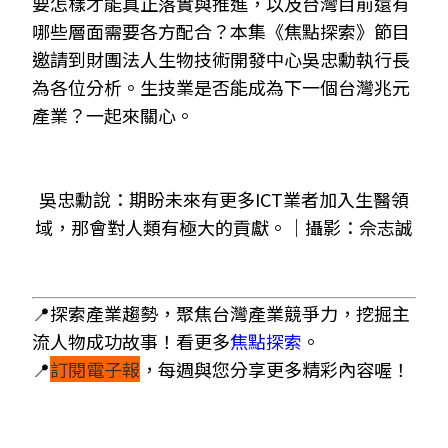
要怎樣才能真正落實與推進，以及台灣目前還有
哪些層面需要各方配合？本集《焦點探索》節目
邀請到財團法人生物技術開發中心吳忠勳執行長
為各位分析。生技業是否能成為下一個台灣兆元
產業？一起來關心。
吳忠勳說：期盼未來有更多
ICT
業者加入生醫領
域，那會對人類有極大的貢獻。
｜攝影：
佘志誠
📍探索產業趨勢，聚焦台灣產業競爭力，挖掘主
流人物成功故事！看更多
焦點探索
。
📍
訂閱電子報
，每週與您分享更多精彩內容喔！