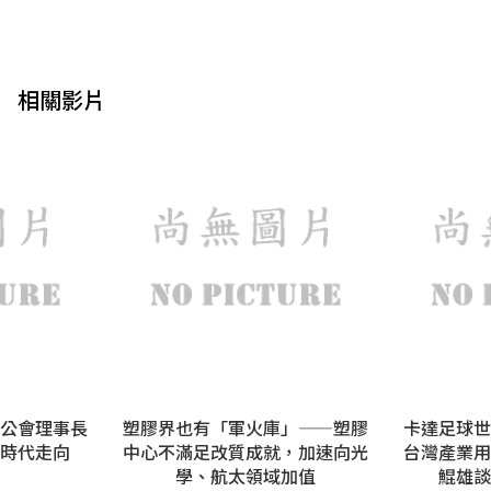
相關影片
公會理事長
塑膠界也有「軍火庫」——塑膠
卡達足球世
時代走向
中心不滿足改質成就，加速向光
台灣產業用
學、航太領域加值
鯤雄談