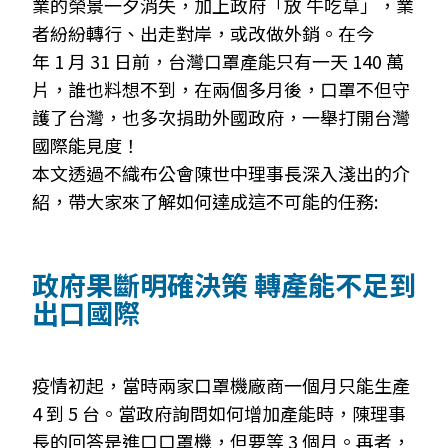
業的榮景一夕消失，加上政府「放 牛吃草」，業
者紛紛轉行、出走對岸，或改做外銷。在今
年 1 月 31 日前，台灣口罩產能只有一天 140 萬
片，誰也料想不到，在兩個多月後，口罩不但守
護了台灣，也多次捐助外國政府，一舉打開台灣
國際能見度！
本文透過不織布公會陳世中理事長深入淺出的介
紹，帶大家來了解如何達成這不可能的任務:
政府果斷明確決策 轉產能不足到
出口國際
疫情初起，當時兩家口罩機廠商一個月只能生產
4
到
5
台。當政府詢問如何增加產能時，陳理事
長的回答是進口口罩機，但要等
3
個月。再者，