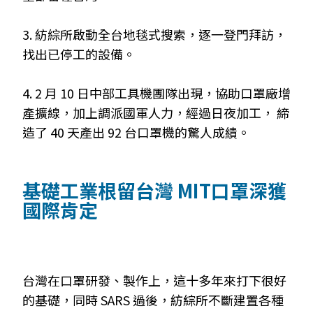
3. 紡綜所啟動全台地毯式搜索，逐一登門拜訪，
找出已停工的設備。
4. 2 月 10 日中部工具機團隊出現，協助口罩廠增
產擴線，加上調派國軍人力，經過日夜加工， 締
造了 40 天產出 92 台口罩機的驚人成績。
基礎工業根留台灣 MIT口罩深獲
國際肯定
台灣在口罩研發、製作上，這十多年來打
下很好
的基礎，同時
SARS
過後，紡綜所不斷
建置各種