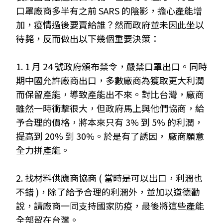
口罩廠商多半有之前
SARS
的陰影，擔心產能增
加，疫情過後要賣給誰？然而政府並未因此坐以
待斃，反而做出以下幾個重要決策：
1. 1 月 24 號政府頒布禁令，嚴禁口罩出口。同時
期中國允許廠商出口，多數廠商為獲取更大利潤
而保留產能，導致產能出不來。對比台灣，廠商
雖然一時衝擊很大，但政府馬上與他們協商，給
予合理的價格，將本來只有 3% 到 5% 的利潤，
提高到 20% 到 30%。於是有了誘因， 廠商願意
全力拼產能。
2. 找材料供應商協商 ( 當時是可以出口，利潤也
不錯 )，除了給予合理的利潤外，並加以道德勸
說，請廠商一同支持國家防疫，最後將這些產能
全部留在台灣。