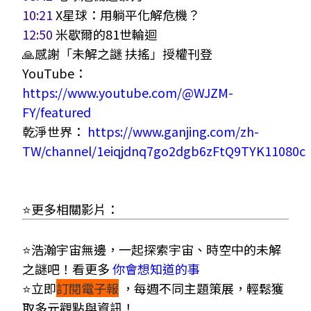
10:21
X星球：用躺平化解危機？
12:50
米歇爾的81世輪迴
🙏
感謝「未解之謎 扶搖」授權刊登
YouTube：
https://www.youtube.com/@WJZM-
FY/featured
乾淨世界：
https://www.ganjing.com/zh-
TW/channel/1eiqjdnq7go2dgb6zFtQ9TYK11080c
⭐更多相關影片：
⭐浩瀚宇宙無邊，一起探索宇宙、時空中的未解
之謎吧！看更多
你會想知道的事
⭐立即
訂閱電子報
，
每週不同主題策展，輕鬆獲
取多元觀點與資訊！