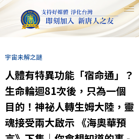
宇宙未解之謎
人體有特異功能「宿命通」？
生命輪迴81次後，只為一個
目的！神祕人轉生姆大陸，靈
魂接受兩大啟示 《海奧華預
言》下集｜你會想知道的事 -