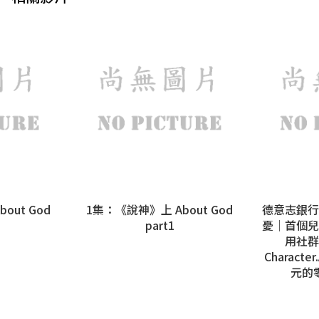
out God
1集：《說神》上 About God
德意志銀行
part1
憂｜首個兒
用社群
Charact
元的