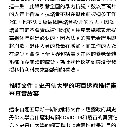
這一點，此舉引發全國的暴力抗議，數以百萬計
的人走上街頭。抗議者不想在退休前被迫多工作
2年，也不認同繞過國民議會投票的方式，因為
議會可能不會贊成這個改變。馬克宏總統表示提
高退休年齡是必要的，因為法國的養老金體系即
將崩潰，退休人員的數量在增加，而工作的人數
在減少。實際上全世界包括美國在內的養老金體
系都面臨崩潰的威脅。為此我們採訪到經濟學教
授科特利科夫來談談他的看法。
推特文件：史丹佛大學的項目透露推特審
查真實故事
這來自週五最新一期的推特文件，透露政府與史
丹佛大學合作壓制有關COVID-19和疫苗的真實信
息。史丹佛大學的網頁指出《病毒性計畫》目的