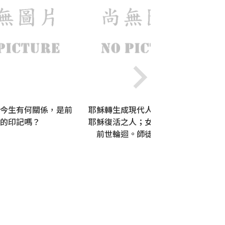
今生有何關係，是前
耶穌轉生成現代人？第一個看見
他
的印記嗎？
耶穌復活之人；女門徒抹大拉的
文
前世輪迴。師徒齊轉生！？
今
死