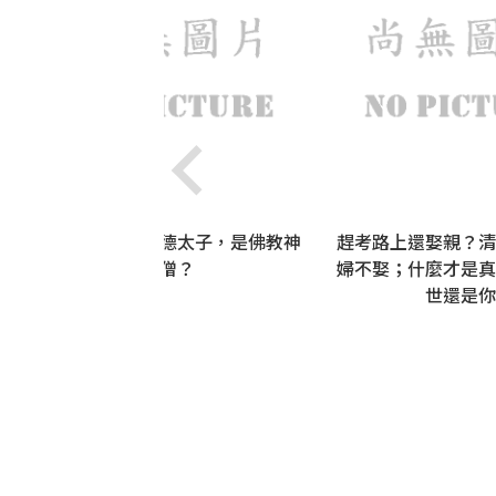
文
轉世皇家的聖德太子，是佛教神
趕考路上還娶親？清
蜜
僧？
婦不娶；什麼才是真
世還是你