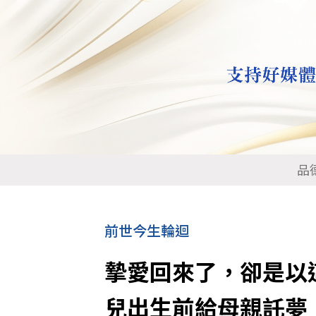
品
前世今生輪迴
摯愛回來了，卻是以
兒出生前給母親託夢