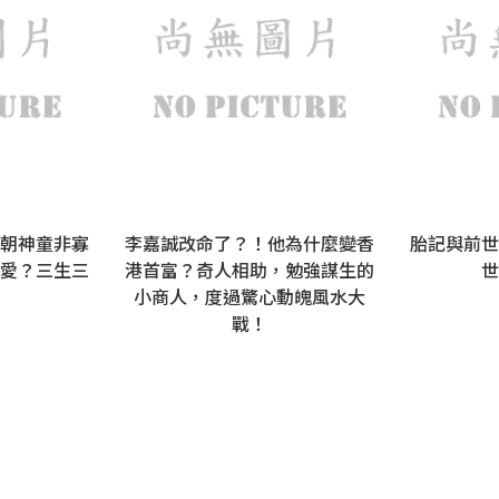
朝神童非寡
李嘉誠改命了？！他為什麼變香
胎記與前世
愛？三生三
港首富？奇人相助，勉強謀生的
世
小商人，度過驚心動魄風水大
戰！