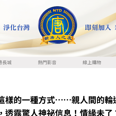
德長城
熱門影音
線上購物
這樣的一種方式⋯⋯親人間的輪
，透露驚人神祕信息！情緣未了？