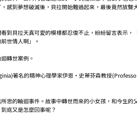
了，感到夢想破滅後，貝拉開始難過起來，最後竟然放聲
們看到貝拉天真可愛的模樣都忍俊不止，紛紛留言表示，
的前世情人啊」。
輪迴轉世案例。
Virginia)著名的精神心理學家伊恩‧史蒂芬森教授(Professor
夷所思的輪迴事件。故事中轉世而來的小女孩，和今生的
。到底又是怎麼回事呢？