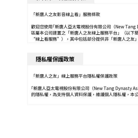
任及售後服務等，均由各該第三人商家依照其所制定之
之當事人，亦不會介入您與任何第三人商家間的交易行
「新唐人之友影音線上看」服務條款
三、您一旦在於本平台「線上購物」專區依照網頁所定
歡迎您使用｢新唐人亞太電視股份有限公司（New Tang Dyn
購該商品或服務。故請您於下單前，請您務必確認訂單
區屬本公司建置之「新唐人之友線上服務平台」（以下
訂單失誤或錯誤。
“線上看服務”），其中包括部分提供非「新唐人之友
本「新唐人之友影音線上看服務條款」（以下簡稱“本
四、在您完成線上訂購程序後，本平台系統會自動產生
盡可能保護使用者的權益及確認契約關係，所有使用者
隱私權保護政策
已經完成或契約已經成立，本平台保留是否接受您的訂
認定您不具備歐盟國民身份，並會為您提供服務。
形，本平台會直接出貨或通知第三人商家出貨，不另行
當您使用本專區及線上看服務時，即視為已知悉並完全
「新唐人之友」線上服務平台隱私權保護政策
另行公告之服務條款或相關規定，此另行公告之服務條
五、您瞭解並同意，雖然本平台會盡力維護相關資料之
款將直接公佈於本平台上，且不會做個別通知，請您隨
｢新唐人亞太電視股份有限公司（New Tang Dynasty 
上購物」專區內之商品說明、價格或相關交易條件等，
受該等修改或變更。
的隱私權，為支持個人資料保護，維護個人隱私權，本
或服務之訂購數量上限，依各該商品或服務銷售網頁及
仍以原廠、代理商、進口商、經銷商或商品／服務提供
若您未滿二十歲，除您本人應遵守上述規定外，應於您
如果您不同意本隱私權保護政策之任一條款，請不要以
示價格比正確價格低者，本平台保留拒絕接受訂單之權
用或繼續使用本專區或線上看服務時，即表示您的法定
變更本隱私權保護政策，建議您隨時注意該等修改或變
私權保護政策並不適用於任何第三方網站、服務或程式
服務條款約定如後：
六、您確認於本平台「線上購物」專區所訂購之所有產
當您使用本平台之服務時，即視為已知悉並完全同意本
理懷疑您有以非正常之程序或行為訂購商品，例如：以
不具備歐盟國民身份，並會為您提供服務。