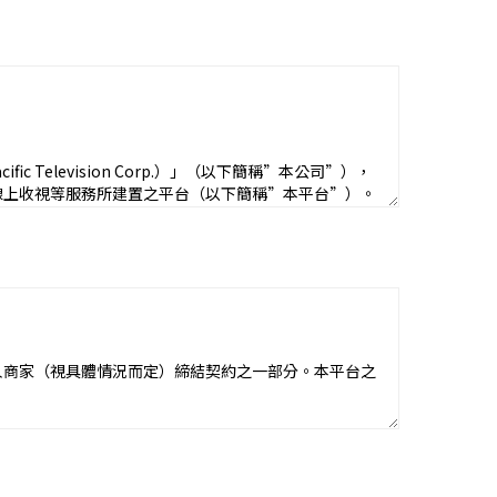
人商家（視具體情況而定）締結契約之一部分。本平台之
於第三人商家所提供訂購服務之情形下，您是向各該第三
他交易標的之品質、內容、運送、保證事項、瑕疵擔保責