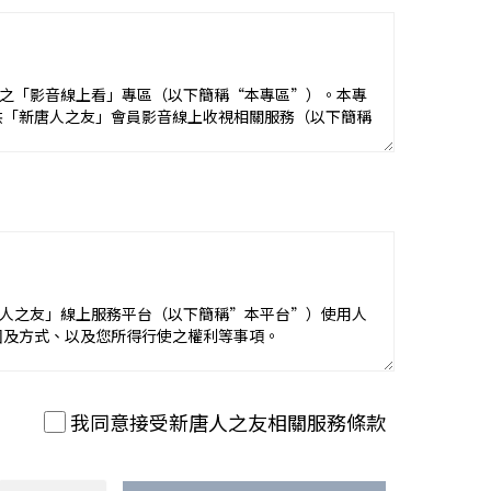
向各該第三人商家尋求救濟或解決。本公司並非上開交易
款及相關網頁上所載明之約定內容、交易條件或限制，訂
“本公司”）建置之「影音線上看」專區（以下簡稱“本專區”）。本專
而進行之所有訂購，您應承擔一切責任，包括您所造成之
供「新唐人之友」會員影音線上收視相關服務（以下簡稱
用者（以下簡稱“使用者”）雙方間權利義務之依據。為
知只是通知您本平台已經收到您的訂購訊息，不代表交易
務，若您未告知是否具備歐盟會員國國民身份，本公司將
訂購之服務仍可提供、且無其他本平台無法接受訂單之情
受訂單之情形，本平台得拒絕接受訂購。
一服務時，可能會依據該服務之性質，而須遵守本公司所
修改或變更本線上看條款之全部或一部。修改後之服務條
相關訊息上之資料均為完整、正確且即時；倘本平台「線
用本專區或線上看服務，即視為您已閱讀、了解並同意接
）非常尊重「新唐人之友」線上服務平台（以下簡稱”本平台”）使用人
式擔保其內容之正確性、可信度或即時性。關於相關商品
圍及方式、以及您所得行使之權利等事項。
上限出貨。倘相關商品或服務之規格、圖片或說明有誤，
確價格高者，本平台只會向您收取較低之正確價格，倘標
後，您方得使用或繼續使用本專區或線上看服務。當您使
資料，亦不要使用本平台。本公司有權於任何時間修改或
變更。
已閱讀、瞭解並同意接受該等修改或變更。請注意，本隱
我同意接受新唐人之友相關服務條款
隨時對訂購數量作出限制。您瞭解並同意，倘經本平台合
若您未告知是否具備歐盟會員國國民身份，本公司認定您