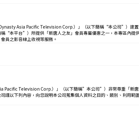
交易條件負責履行；您因上開買賣、服務或其他交易行為所生之爭執，應
為，對於您所購買之商品、服務或其他交易標的，亦不負任何擔保責任。
方式、條件及流程完成訂購程序，就表示您提出要約、願意依照本約定條
asty Asia Pacific Television Corp.）」（以下簡稱
內容，訂單經本公司確認後，即無法取消或更改。對於透過您的會員帳戶
簡稱“本平台”）所提供「新唐人之友」會員專屬優惠之一，本專區內提
」會員之影音線上收視等服務。
線上看條款”）係本公司所擬定，作為本公司與本專區及線上看服務之使
訂單編號，並以電子郵件或其他方式寄送確認收到訂單通知給您；但該通
，都應該詳細閱讀下列服務條款；歐盟會員身份不適用本公司目前所有服
單之權利。如果本平台確認交易條件無誤、您所訂購之商品仍有存貨或所
通知。倘交易條件有誤、商品無存貨、服務無法提供、或有本平台無法接
同意本線上看條款之所有內容。另外，當您使用本專區或線上看服務之任
款或相關規定亦併入屬於本線上看條款之一部分。本公司有權於任何時間
正確性，但本平台不以任何明示或默示的方式保證所有出現於網頁上、或
時注意該等修改或變更。倘您於本線上看條款之任何修改或變更後繼續使
Asia Pacific Television Corp.）」（以下簡稱”本公司”
係由第三人商家所自行製作及提供者，本公司亦不以任何明示或默示的方
公司謹以下列內容，向您說明本公司蒐集個人資料之目的、類別、利用範
訂購流程中相關網頁之記載為準，超過可訂購數量者，本平台僅依該數量
者之資料為準。倘網頁上或相關訊息所標示之價格有誤，倘標示價格比正
的法定代理人閱讀、瞭解並同意本線上看條款之所有內容及其後修改變更
任何方式（包括但不限於透過本網站及紙本等）提供本公司您的任何個人
利。
代理人已閱讀、瞭解並同意接受本線上看條款之所有內容及其後之修改或
更。倘您於本隱私權保護政策修改或變更後仍繼續使用本平台者，視為您
，即使該第三方網站、服務或程式可經由本網站連結、存取，亦同。
品，僅供您個人及家庭使用，並非供作商業用途或轉售，另外，本平台得
隱私權保護政策之所有內容。歐盟會員身份不適用本公司目前所有服務，
系統程式或其他軟體大量下單等情形，本平台得拒絕接受您的訂單。