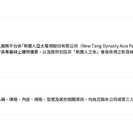
名稱、價格、內容、規格、型號及其他相關資訊，均為您與本公司或第三
係由本公司提供之訂購服務，也可能係由第三人商家所提供之訂購服務。
存在於您與該第三人商家之間，該第三人商家將就其商品、服務及／或其